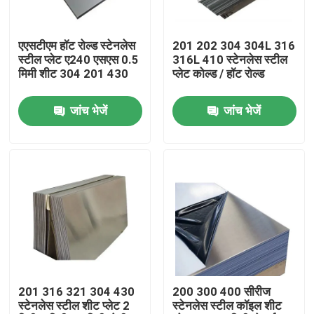
हमारे बारे में
एएसटीएम हॉट रोल्ड स्टेनलेस
201 202 304 304L 316
स्टील प्लेट ए240 एसएस 0.5
316L 410 स्टेनलेस स्टील
मिमी शीट 304 201 430
प्लेट कोल्ड / हॉट रोल्ड
कारखाना भ्रमण
जांच भेजें
जांच भेजें
गुणवत्ता नियंत्रण
संपर्क करें
समाचार
मामलों
201 316 321 304 430
200 300 400 सीरीज
स्टेनलेस स्टील शीट प्लेट 2
स्टेनलेस स्टील कॉइल शीट
रंग लेपित इस्पात का तार