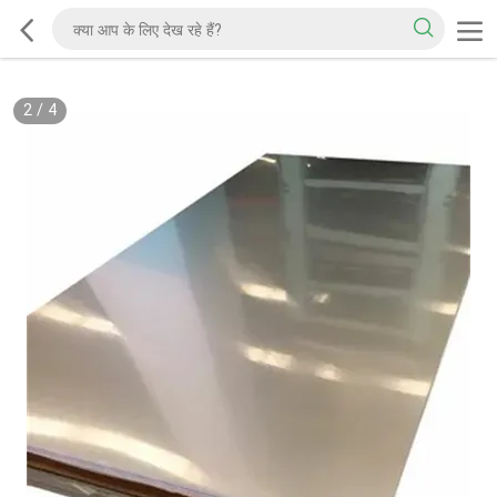
2
/
4