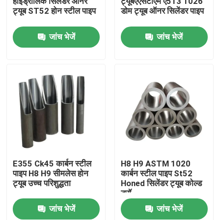
हाइड्रोलिक सिलेंडर ऑनर
ट्यूबएएसटीएम ए513 1026
ट्यूब ST52 होन स्टील पाइप
डोम ट्यूब ऑनर सिलेंडर पाइप
हमारे बारे में
जांच भेजें
जांच भेजें
कारखाना भ्रमण
गुणवत्ता नियंत्रण
संपर्क करें
समाचार
E355 Ck45 कार्बन स्टील
H8 H9 ASTM 1020
पाइप H8 H9 सीमलेस होन
कार्बन स्टील पाइप St52
ट्यूब उच्च परिशुद्धता
Honed सिलेंडर ट्यूब कोल्ड
मामलों
ड्रॉ
जांच भेजें
जांच भेजें
रंग लेपित इस्पात का तार