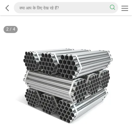
2
/
4