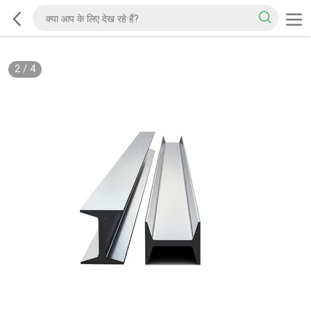
2
/
4