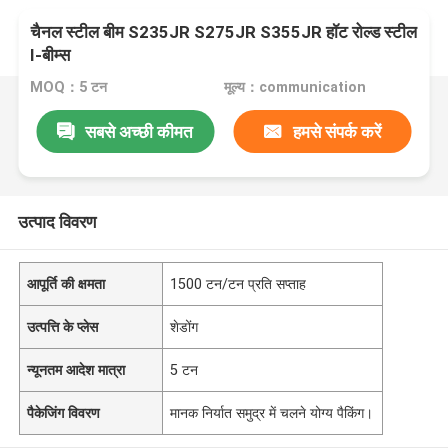
चैनल स्टील बीम S235JR S275JR S355JR हॉट रोल्ड स्टील
I-बीम्स
MOQ：5 टन
मूल्य：communication
सबसे अच्छी कीमत
हमसे संपर्क करें
उत्पाद विवरण
आपूर्ति की क्षमता
1500 टन/टन प्रति सप्ताह
उत्पत्ति के प्लेस
शेडोंग
न्यूनतम आदेश मात्रा
5 टन
पैकेजिंग विवरण
मानक निर्यात समुद्र में चलने योग्य पैकिंग।