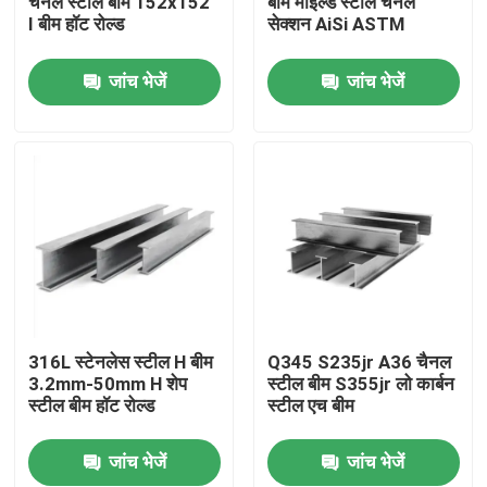
चैनल स्टील बीम 152x152
बीम माइल्ड स्टील चैनल
I बीम हॉट रोल्ड
सेक्शन AiSi ASTM
हमारे बारे में
जांच भेजें
जांच भेजें
कारखाना भ्रमण
गुणवत्ता नियंत्रण
संपर्क करें
समाचार
316L स्टेनलेस स्टील H बीम
Q345 S235jr A36 चैनल
3.2mm-50mm H शेप
स्टील बीम S355jr लो कार्बन
स्टील बीम हॉट रोल्ड
स्टील एच बीम
मामलों
जांच भेजें
जांच भेजें
रंग लेपित इस्पात का तार