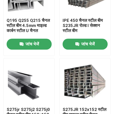
Q195 Q255 Q215 चैनल
IPE 450 चैनल स्टील बीम
स्टील बीम 4.5mm माइल्ड
S235JR रोल्ड I सेक्शन
कार्बन स्टील U चैनल
स्टील बीम
जांच भेजें
जांच भेजें
घर
उत्पादों
S275jr S275j2 S275j0
S275JR 152x152 स्टील
वीडियो