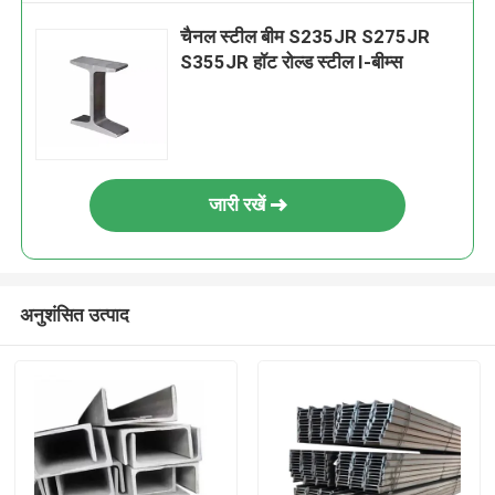
चैनल स्टील बीम S235JR S275JR
S355JR हॉट रोल्ड स्टील I-बीम्स
जारी रखें
अनुशंसित उत्पाद